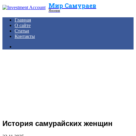
Мир Самураев
Menu
Япония
Главная
О сайте
Статьи
Контакты
Search
for
История самурайских женщин