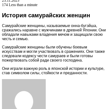
23.11.2025
174
Less than a minute
История самурайских женщин
Самурайские женщины, называемые онна-бугэйша,
сражались наравне с мужчинами в древней Японии. Они
обладали навыками владения мечом и защищали свою
честь и семью.
Самурайские женщины были обучены боевым
искусствам и могли участвовать в сражениях. Они также
следовали кодексу чести самураев и были готовы
пожертвовать собой ради своего господина.
Они играли важную роль в японской истории и культуре,
став символом силы, стойкости и преданности.
Facebook
Twitter
LinkedIn
Tumblr
Pinterest
Reddit
VKontakte
Odnoklassniki
Skype
WhatsApp
Telegram
Viber
Share
Print
via
Email