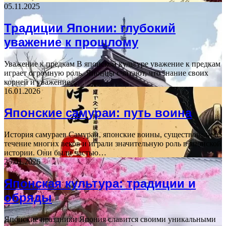
05.11.2025
Традиции Японии: глубокий
уважение к прошлому
Уважение к предкам В японской культуре уважение к предкам
играет огромную роль. Японцы считают, что знание своих
корней и уважение…
16.01.2026
Японские самураи: путь воина
История самураев Самураи, японские воины, существовали в
течение многих веков и играли значительную роль в японской
истории. Они были частью…
25.01.2026
Японская культура: традиции и
обряды
Японские праздники Япония славится своими уникальными