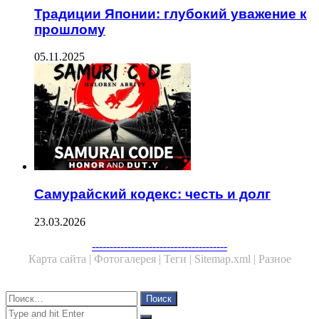
Традиции Японии: глубокий уважение к
прошлому
05.11.2025
Самурайский кодекс: честь и долг
23.03.2026
--------------------------------------
Карта сайта |
Фотогалерея |
Теги |
Sitemap.xml |
Разное
Close
Найти:
Close