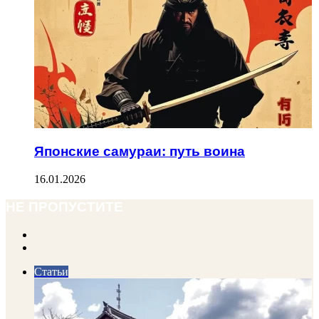
Японские самураи: путь воина
16.01.2026
НЕ ПРОПУСТИТЕ
Previous
page
Next
page
Статьи