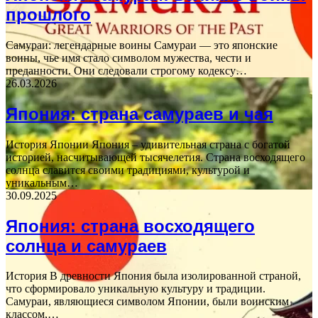
прошлого
Самураи: легендарные воины Самураи — это японские
воины, чье имя стало символом мужества, чести и
преданности. Они следовали строгому кодексу…
26.03.2026
Япония: страна самураев и чая
История Японии Япония – удивительная страна с богатой
историей, насчитывающей тысячелетия. Страна восходящего
солнца славится своими традициями, культурой и
уникальным…
30.09.2025
Япония: страна восходящего
солнца и самураев
История В древности Япония была изолированной страной,
что сформировало уникальную культуру и традиции.
Самураи, являющиеся символом Японии, были воинским
классом,…