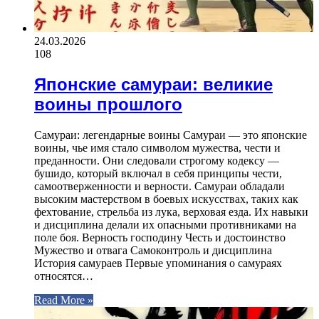
24.03.2026
108
Японские самураи: великие
воины прошлого
Самураи: легендарные воины Самураи — это японские
воины, чье имя стало символом мужества, чести и
преданности. Они следовали строгому кодексу —
бушидо, который включал в себя принципы чести,
самоотверженности и верности. Самураи обладали
высоким мастерством в боевых искусствах, таких как
фехтование, стрельба из лука, верховая езда. Их навыки
и дисциплина делали их опасными противниками на
поле боя. Верность господину Честь и достоинство
Мужество и отвага Самоконтроль и дисциплина
История самураев Первые упоминания о самураях
относятся…
Read More »