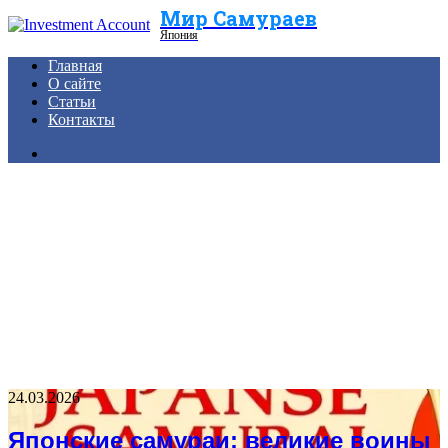
Мир Самураев
Menu
Япония
Главная
О сайте
Статьи
Контакты
Search
for
24.03.2026
Японские самураи: великие воины